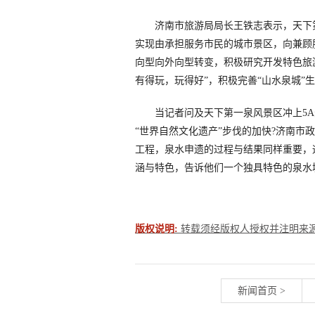
济南市旅游局局长王铁志表示，天下第
实现由承担服务市民的城市景区，向兼顾
向型向外向型转变，积极研究开发特色旅
有得玩，玩得好”，积极完善“山水泉城”
当记者问及天下第一泉风景区冲上5A景
“世界自然文化遗产”步伐的加快?济南市
工程，泉水申遗的过程与结果同样重要，
涵与特色，告诉他们一个独具特色的泉水
版权说明:
转载须经版权人授权并注明来源。联系
新闻首页
>