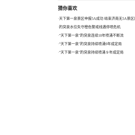
猜你喜欢
·
天下第一泉景区申报5A成功 结束济南无5A景区
·
趵突泉水位失守橙色警戒线遇停喷危机
·
“天下第一泉”趵突泉连续10年喷涌不断流
·
“天下第一泉”趵突泉持续喷涌9年成定局
·
“天下第一泉”趵突泉持续喷涌９年成定局