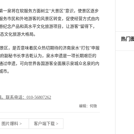
一泉将在软服务方面树立“大景区”意识，使景区逐步
服务市民和外地游客的风景区转变，促使经营方式由内
游纪念产品和高水平文化旅游项目，让游客“留得下，
生态文化旅游大格局。
区，是否意味着民众热切期待的济南泉水“打包”申报
政府副秘书长李吉乾认为，泉水申遗是一项长期艰巨的
通过申遗，可向世界各国游客全面展示泉城众名泉的内
城市。
电话：010-56807262
编辑：何微
图片爆料
>
客户端下载
>