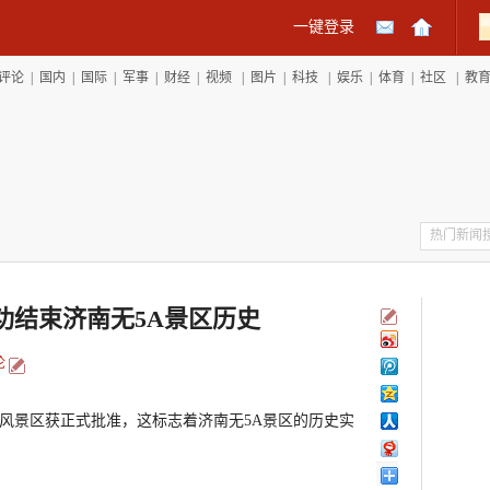
一键登录
评论
|
国内
|
国际
|
军事
|
财经
|
视频
|
图片
|
科技
|
娱乐
|
体育
|
社区
|
教
功结束济南无5A景区历史
论
景区获正式批准，这标志着济南无5A景区的历史实