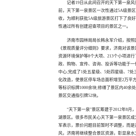
记者19日从此间召开的天下第一泉风景
前，天下第一泉景区一次性通过5A级景
收，为顺利获批5A级旅游景区打下了良
性通过所有创建迎查项目的景区之一。
济南市园林局局长韩永军介绍，按照国
《景观质量评分细则》要求，济南对该景
资源环境保护等8个大项、213个小项进
政、购物、宣传、咨询、投诉等功能于一
中心;完成了1处五星级、5处四星级、7处
化改造，使景区停车场总面积增至2万平
等标识标牌1000余块;修缮了景区内40
景区交通指引牌52块。
“天下第一泉”景区筹建于2012年8月
湖景区。很多市民关心天下第一泉景区成
军表示，票价问题目前暂时不调整，而是遵
风，济南将继续整合景区资源，彰显泉水