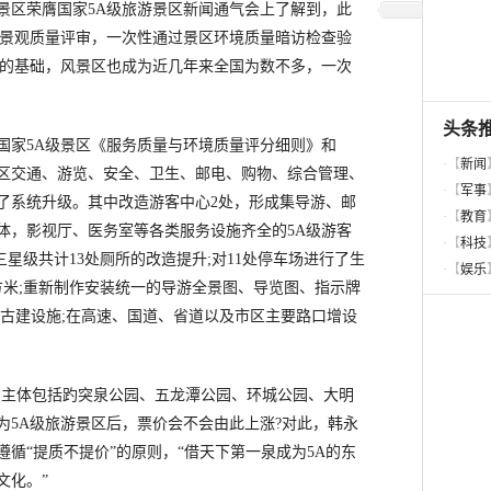
区荣膺国家5A级旅游景区新闻通气会上了解到，此
区景观质量评审，一次性通过景区环境质量暗访检查验
好的基础，风景区也成为近几年来全国为数不多，一次
家5A级景区《服务质量与环境质量评分细则》和
区交通、游览、安全、卫生、邮电、购物、综合管理、
行了系统升级。其中改造游客中心2处，形成集导游、邮
体，影视厅、医务室等各类服务设施齐全的5A级游客
三星级共计13处厕所的改造提升;对11处停车场进行了生
方米;重新制作安装统一的导游全景图、导览图、指示牌
余处古建设施;在高速、国道、省道以及市区主要路口增设
，主体包括趵突泉公园、五龙潭公园、环城公园、大明
为5A级旅游景区后，票价会不会由此上涨?对此，韩永
循“提质不提价”的原则，“借天下第一泉成为5A的东
文化。”