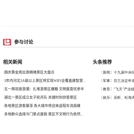
参与讨论
相关新闻
头条推荐
·
国庆黄金周出游拥堵景区大盘点
·
3年内河北3A级以上景区将实现WIFI全覆盖建智慧...
·
五一再现旅游潮：扎堆游景区爆棚 文明度喜忧参半
·
湖北一景区成立女子民兵队 关键时刻协管景区
·
各地景区游客暴涨 各大城市将迎来返程车流高峰
·
多地群众选择冷门景点度假 景区不文明行为依然...