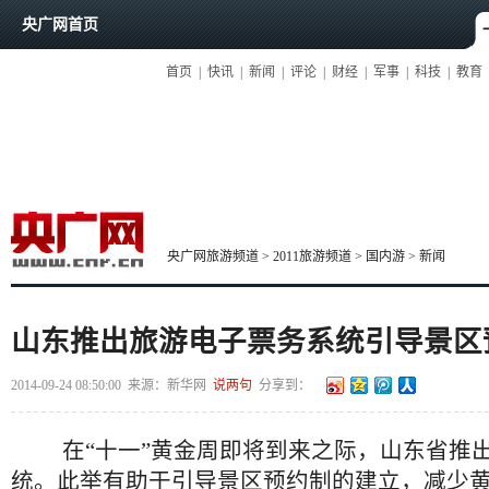
央广网首页
首页
|
快讯
|
新闻
|
评论
|
财经
|
军事
|
科技
|
教育
央广网旅游频道
>
2011旅游频道
>
国内游
>
新闻
山东推出旅游电子票务系统引导景区
2014-09-24 08:50:00
来源：
新华网
说两句
分享到：
在“十一”黄金周即将到来之际，山东省推出
统。此举有助于引导景区预约制的建立，减少