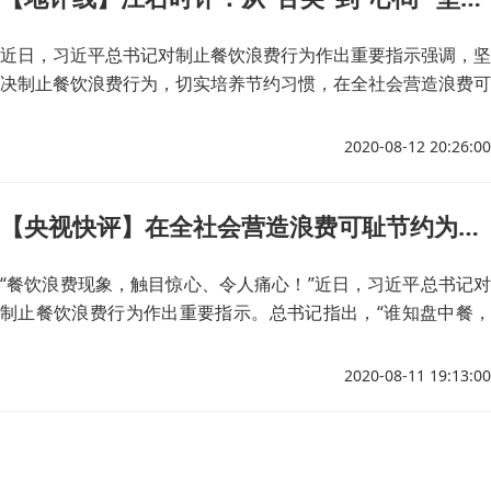
近日，习近平总书记对制止餐饮浪费行为作出重要指示强调，坚
决制止餐饮浪费行为，切实培养节约习惯，在全社会营造浪费可
耻、节约为荣的氛围。非常之年、关键时刻，再次点名遏制“舌
尖上的浪费”，强调粮食安全问题，可谓意义重大！
2020-08-12 20:26:00
【央视快评】在全社会营造浪费可耻节约为荣的氛围
“餐饮浪费现象，触目惊心、令人痛心！”近日，习近平总书记对
制止餐饮浪费行为作出重要指示。总书记指出，“谁知盘中餐，
粒粒皆辛苦。”尽管我国粮食生产连年丰收，对粮食安全还是始
终要有危机意识，今年全球新冠肺炎疫情所带来的影响更是给我
2020-08-11 19:13:00
们敲响了警钟。