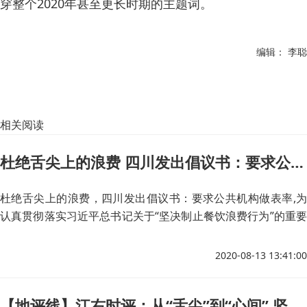
穿整个2020年甚至更长时期的主题词。
编辑： 李聪
相关阅读
杜绝舌尖上的浪费 四川发出倡议书：要求公共机构做表率
杜绝舌尖上的浪费，四川发出倡议书：要求公共机构做表率,为
认真贯彻落实习近平总书记关于“坚决制止餐饮浪费行为”的重要
指示，四川省公共机构节能工作协调小组办公室向全省各级公共
机构及广大干部职工发出倡议： 树立厉行节约意识，崇尚粮
2020-08-13 13:41:00
食节约理念；
【地评线】江右时评：从“舌尖”到“心间” 坚决制止餐饮浪费行为