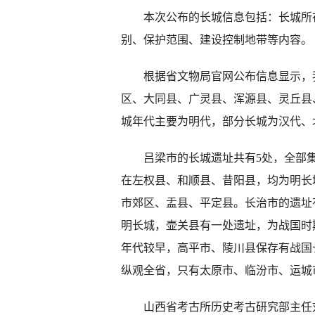
本次公布的长城信息包括：长城所在
别、保护范围、建设控制地带等内容。
根据省文物局官网公布信息显示，我省
区、大同县、广灵县、浑源县、灵丘县
城年代主要为明代，部分长城为汉代、
吕梁市的长城遗址共有5处，全部集中
在左权县、和顺县、昔阳县，均为明长
市郊区、盂县、平定县。长治市的遗址有
明长城，壶关县有一处遗址，为战国时
年代较早，高平市、陵川县保存有战国
纵观全省，只有太原市、临汾市、运城
山西省考古所历史考古研究部主任刘