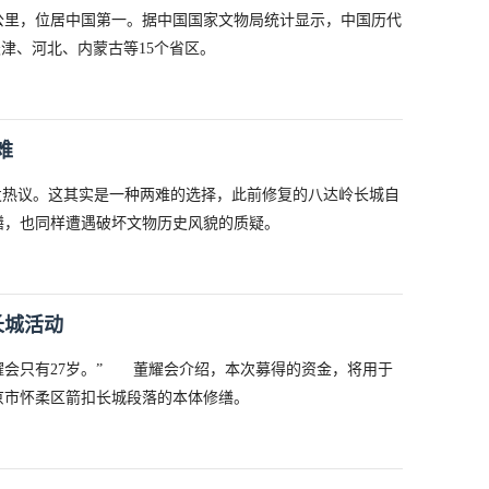
0公里，位居中国第一。据中国国家文物局统计显示，中国历代
、天津、河北、内蒙古等15个省区。
难
发热议。这其实是一种两难的选择，此前修复的八达岭长城自
缮，也同样遭遇破坏文物历史风貌的质疑。
长城活动
董耀会只有27岁。” 董耀会介绍，本次募得的资金，将用于
京市怀柔区箭扣长城段落的本体修缮。