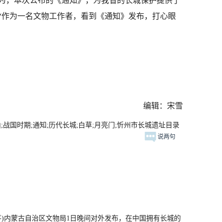
为，本次公布的《通知》，为我省的长城保护提供了
“作为一名文物工作者，看到《通知》发布，打心眼
编辑：宋雪
;战国时期;通知;历代长城;白草;月亮门;忻州市长城遗址目录
说两句
平)内蒙古自治区文物局1日晚间对外发布，在中国拥有长城的