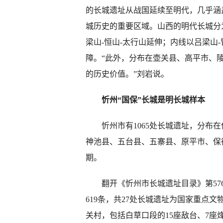
的长城遗址从战国延续至明代，几乎涵
城历史的重要区域。山西的明代长城分
梁山-恒山-太行山延伸；内线以吕梁山
障。“此外，分布在壶关县、高平市、
的历史价值。”刘岩说。
忻州“国保”长城是明长城样本
忻州市有1065处长城遗址，分布在
神池县、五台县、五寨县、原平市、保
期。
翻开《忻州市长城遗址目录》第576条至第
619条，共27处长城遗址为国家重点
关村，包括白草口段的15座敌台、7座