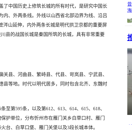
盖了中国历史上修筑长城的所有时代，是研究中国长
为内、外两条线。外线以山西省北部边界为线、沿吕
-管涔山延伸，内外两条长城是明代拱卫京都的重要屏
陵川县的战国长城是秦国所筑的长城，具有非常重要
偏关县、河曲县、繁峙县、代县、岢岚县、宁武县、
德县等地。时代以明代居多，同时包含北齐、东魏时
595条，以及第612、613、614、615、618、
文物保护单位，分布忻州市在雁门关乡白草口村、雁门
烽火台、白草口堡、雁门关堡以及3段长城本体。