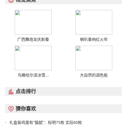

广西舞炮龙庆新春
喇叭奏响红火年
鸟瞰哈尔滨冰雪...
大自然的调色板
点击排行

猜你喜欢

礼盒装鸡蛋有“猫腻”：标明75枚 实际60枚