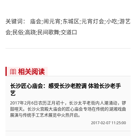
关键词： 庙会;闹元宵;东城区;元宵灯会;小吃;游艺
会;民俗;高跷;民间歌舞;交道口
相关阅读

长沙匠心庙会：感受长沙老腔调 体验长沙老手
艺
2017年2月6日农历正月初十，长沙太平老街内人潮涌动，锣
鼓喧天。长沙火宫殿大庙会的匠心庙会专场在传统的湖湘戏曲
展演与传统手工艺术展览中火热开启。
2017-02-07 11:25:00