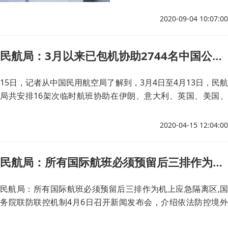
这是民航局宣布逐步将经第一
入境点分流的北京国际客运航
2020-09-04 10:07:00
班恢复直航后，首都机场迎来
的第一个国际航班。
民航局：3月以来已包机协助2744名中国公民回国
15日，记者从中国民用航空局了解到，3月4日至4月13日，民航
局共安排16架次临时航班协助在伊朗、意大利、英国、美国、
西班牙的2744名中国公民回国，其中留学生1449名。
2020-04-15 12:04:00
民航局：所有国际航班必须预留后三排作为机上应急隔离区
民航局：所有国际航班必须预留后三排作为机上应急隔离区,国
务院联防联控机制4月6日召开新闻发布会，介绍依法防控境外
疫情输入最新情况。特别明确所有国际航班必须要预留后三排作