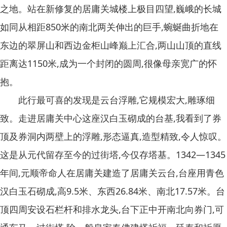
之地。站在新修复的居庸关城楼上极目四望,巍峨的长城
如同从相距850米的南北两关伸出的巨手,蜿蜒曲折地在
东边的翠屏山和西边金柜山峰巅上汇合,两山山顶的直线
距离达1150米,成为一个封闭的圆周,很像母亲宽广的怀
抱。
此行最可喜的发现是云台浮雕,它规模宏大,雕琢细
致。走进居庸关中心这座汉白玉砌成的台基,我看到了券
顶及券洞内两壁上的浮雕,形态逼真,造型精致,令人惊叹。
这是从元代留存至今的过街塔,今仅存塔基。1342—1345
年间,元顺帝命人在居庸关建造了居庸关云台,台座用青色
汉白玉石砌成,高9.5米、东西26.84米、南北17.57米。台
顶四周安设石栏杆和排水龙头,台下正中开南北向券门,可