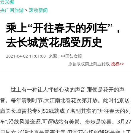
云采编
央广网旅游
>
滚动新闻
乘上“开往春天的列车”，
去长城赏花感受历史
2021-04-02 11:01:00
来源：中国妇女报
原创版权禁止商业转载
授权>>
世上有一种让人怦然心动的声音,那便是花开的声
音。每年清明时节,大江南北春花次第开放。此时北京居
庸关长城赏花专列S2线就成了名副其实的“开往春天的列
车”,沿线风景迤逦,可谓站站有美景、步步是惊喜。3月27
日周六,虽说北京是雾霾天气,但赏花心切的我还是乘上了