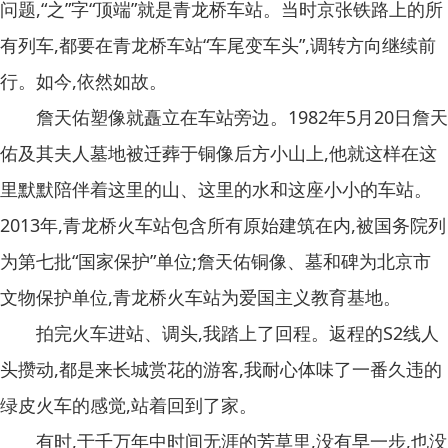
问题,“之”字“顶端”就是青龙桥车站。当时京张铁路上的所
有列车,都要在青龙桥车站“车尾变车头”,调转方向继续前
行。如今,依然如故。
詹天佑塑像就矗立在车站旁边。1982年5月20日詹天
佑及其夫人墓地被迁葬于铜像后方小山上,他就这样在这
里默默陪伴着这里的山、这里的水和这座小小的车站。
2013年,青龙桥火车站包含所有原始建筑在内,被国务院列
为第七批“国家保护”单位;詹天佑铜像、墓和碑为北京市
文物保护单位,青龙桥火车站为爱国主义教育基地。
拍完火车进站、调头,我踏上了回程。返程的S2线人
头攒动,都是来长城赏花的游客,我耐心体味了一番久违的
绿皮火车的感觉,站着回到了家。
有时,于千万年中时间无涯的芳草里,没有早一步,也没