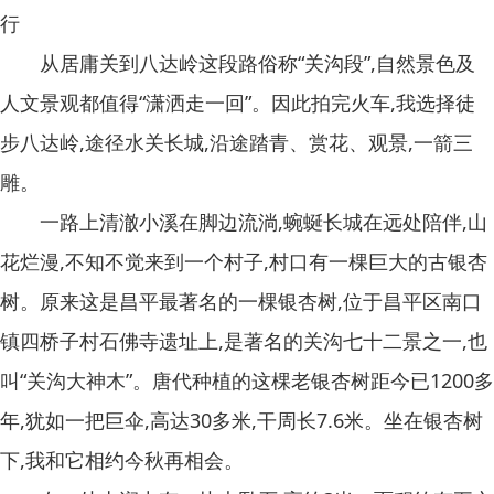
行
从居庸关到八达岭这段路俗称“关沟段”,自然景色及
人文景观都值得“潇洒走一回”。因此拍完火车,我选择徒
步八达岭,途径水关长城,沿途踏青、赏花、观景,一箭三
雕。
一路上清澈小溪在脚边流淌,蜿蜒长城在远处陪伴,山
花烂漫,不知不觉来到一个村子,村口有一棵巨大的古银杏
树。原来这是昌平最著名的一棵银杏树,位于昌平区南口
镇四桥子村石佛寺遗址上,是著名的关沟七十二景之一,也
叫“关沟大神木”。唐代种植的这棵老银杏树距今已1200多
年,犹如一把巨伞,高达30多米,干周长7.6米。坐在银杏树
下,我和它相约今秋再相会。