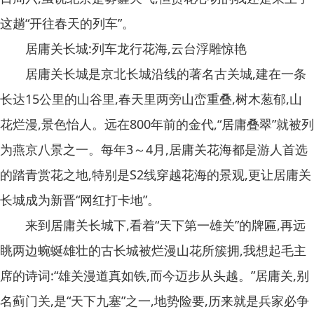
这趟“开往春天的列车”。
居庸关长城:列车龙行花海,云台浮雕惊艳
居庸关长城是京北长城沿线的著名古关城,建在一条
长达15公里的山谷里,春天里两旁山峦重叠,树木葱郁,山
花烂漫,景色怡人。远在800年前的金代,“居庸叠翠”就被列
为燕京八景之一。每年3～4月,居庸关花海都是游人首选
的踏青赏花之地,特别是S2线穿越花海的景观,更让居庸关
长城成为新晋“网红打卡地”。
来到居庸关长城下,看着“天下第一雄关”的牌匾,再远
眺两边蜿蜒雄壮的古长城被烂漫山花所簇拥,我想起毛主
席的诗词:“雄关漫道真如铁,而今迈步从头越。”居庸关,别
名蓟门关,是“天下九塞”之一,地势险要,历来就是兵家必争