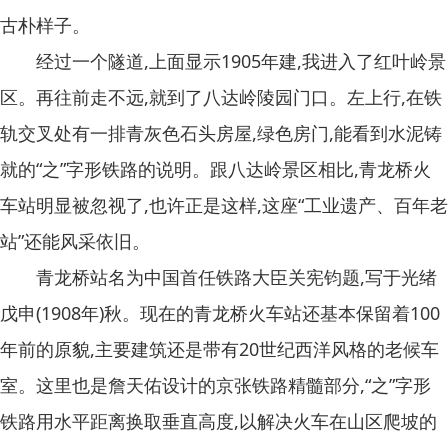
古朴样子。
经过一个隧道,上面显示1905年建,我进入了红叶岭景
区。再往前走不远,就到了八达岭陵园门口。左上行,在铁
轨交叉处有一排青灰色石头房屋,绿色房门,能看到水泥铸
就的“之”字形铁路的说明。跟八达岭景区相比,青龙桥火
车站明显被忽视了,也许正是这样,这座“工业遗产、百年老
站”还能风采依旧。
青龙桥站名为中国首任铁路大臣关宪钧题,写于光绪
戊申(1908年)秋。现在的青龙桥火车站还基本保留着100
年前的原貌,主要建筑还是带有20世纪西洋风格的老候车
室。这里也是詹天佑设计的京张铁路精髓部分,“之”字形
铁路用水平距离换取垂直高度,以解决火车在山区爬坡的