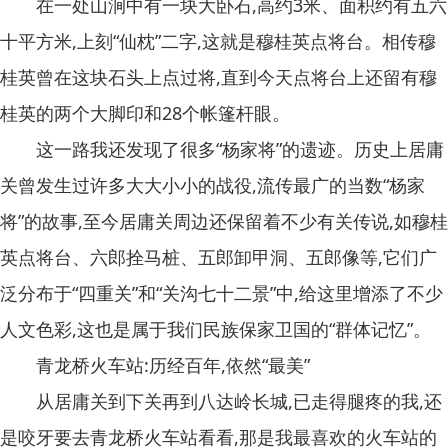
在一处山涧中有一块大卧石,高约3米、面积约有五六
十平方米,上刻“仙枕”二字,这就是穆桂英点将台。相传穆
桂英曾在这块石头上点过将,直到今天点将台上还留有穆
桂英的两个大脚印和28个帐篷杆眼。
这一路我还发现了很多“杨家将”的遗迹。历史上居庸
关曾发生过许多大大小小的战役,流传最广的当数“杨家
将”的故事,至今居庸关周边还保留着不少有关传说,如穆桂
英点将台、六郎拴马桩、五郎卸甲洞、五郎像等,它们广
泛分布于“四重关”和“关沟七十二景”中,给这里增添了不少
人文色彩,这也是属于我们民族保家卫国的“群体记忆”。
青龙桥火车站:历经百年,依然“最美”
从居庸关到下关再到八达岭长城,已走得腿疼的我,还
是咬牙要去青龙桥火车站看看,那是我最喜欢的火车站的