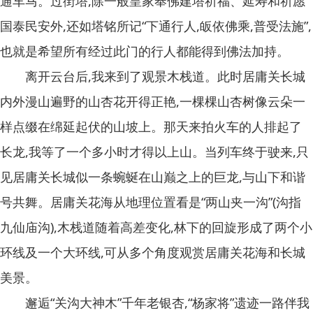
通车马。过街塔,除一般皇家奉佛建塔祈福、延寿和祈愿
国泰民安外,还如塔铭所记“下通行人,皈依佛乘,普受法施”,
也就是希望所有经过此门的行人都能得到佛法加持。
离开云台后,我来到了观景木栈道。此时居庸关长城
内外漫山遍野的山杏花开得正艳,一棵棵山杏树像云朵一
样点缀在绵延起伏的山坡上。那天来拍火车的人排起了
长龙,我等了一个多小时才得以上山。当列车终于驶来,只
见居庸关长城似一条蜿蜒在山巅之上的巨龙,与山下和谐
号共舞。居庸关花海从地理位置看是“两山夹一沟”(沟指
九仙庙沟),木栈道随着高差变化,林下的回旋形成了两个小
环线及一个大环线,可从多个角度观赏居庸关花海和长城
美景。
邂逅“关沟大神木”千年老银杏,“杨家将”遗迹一路伴我