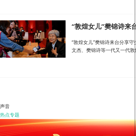
“敦煌女儿”樊锦诗来
“敦煌女儿”樊锦诗来台分享
文杰、樊锦诗等一代又一代敦
声音
热点专题