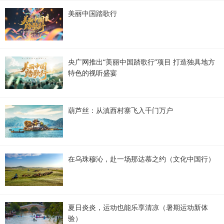
美丽中国踏歌行
央广网推出“美丽中国踏歌行”项目 打造独具地方
特色的视听盛宴
葫芦丝：从滇西村寨飞入千门万户
在乌珠穆沁，赴一场那达慕之约（文化中国行）
夏日炎炎，运动也能乐享清凉（暑期运动新体
验）