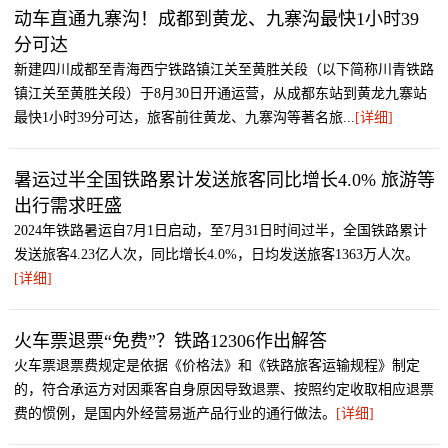
动车直通九寨沟！成都到黄龙、九寨沟最快1小时39
分可达
新建四川成都至青海西宁铁路镇江关至黄胜关段（以下简称川青铁路
镇江关至黄胜关段）于8月30日开通运营，从成都东站到黄龙九寨站
最快1小时39分可达，旅客前往黄龙、九寨沟等著名旅...
[详细]
暑运过半全国铁路累计发送旅客同比增长4.0% 旅游等
出行需求旺盛
2024年铁路暑运自7月1日启动，至7月31日时间过半，全国铁路累计
发送旅客4.23亿人次，同比增长4.0%，日均发送旅客1363万人次。
[详细]
火车票退票“免费”？铁路12306作出解答
火车票退票费规定是依据《价格法》和《铁路旅客运输规程》制定
的，符合承运方对因乘客自身原因导致退票、按照约定收取相应退票
费的惯例，是国内外经营易逝产品行业的通行做法。
[详细]