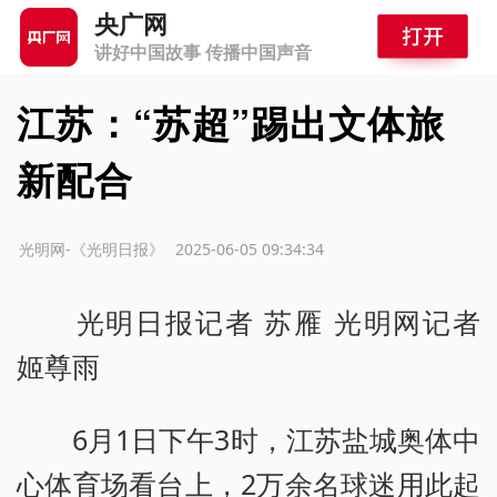
央广网
讲好中国故事 传播中国声音
江苏：“苏超”踢出文体旅
新配合
源：光明网-《光明日报》
2025-06-05 09:34:34
光明日报记者 苏雁 光明网记者
姬尊雨
6月1日下午3时，江苏盐城奥体中
心体育场看台上，2万余名球迷用此起