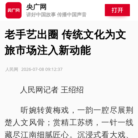
央广网
讲好中国故事 传播中国声音
老手艺出圈 传统文化为文
旅市场注入新动能
源：人民网
2026-07-08 09:12:37
人民网记者 王绍绍
听婉转黄梅戏，一韵一腔尽展荆
楚人文风骨；赏精工苏绣，一针一线
藏尽江南细腻匠心。沉浸式看大戏、