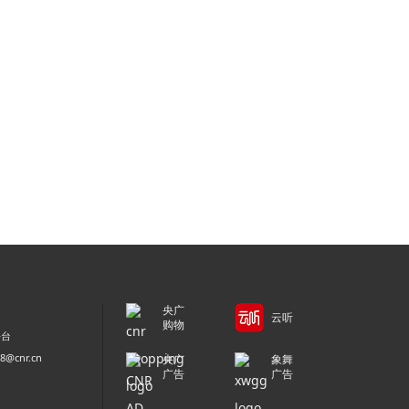
央广
云听
购物
平台
@cnr.cn
央广
象舞
广告
广告