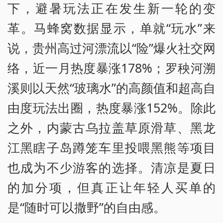
下，避暑玩法正在发生新一轮的变
革。马蜂窝数据显示，单就“玩水”来
说，贵州高过河漂流以“险”爆火社交网
络，近一月热度暴涨178%；罗秧河溯
溪则以天然“玻璃水”的高颜值和超高自
由度玩法出圈，热度暴涨152%。除此
之外，内蒙古乌拉盖草原滑草、黑龙
江黑瞎子岛蹲笼车里投喂黑熊等项目
也成为不少游客的选择。清凉是夏日
的加分项，但真正让年轻人买单的
是“随时可以撒野”的自由感。