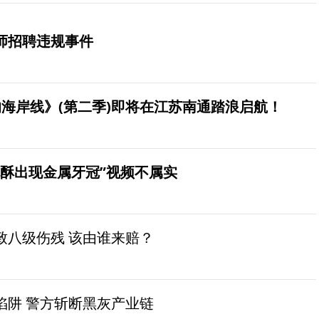
师招聘违规事件
海岸线》(第二季)即将在江苏南通踏浪启航！
桃酥出现金属牙冠”视频不属实
致八级伤残 该由谁来赔？
陷阱 警方斩断黑灰产业链