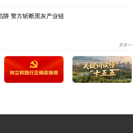
陷阱 警方斩断黑灰产业链
更多>>