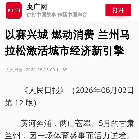
央广网
讲好中国故事 传播中国声音
以赛兴城 燃动消费 兰州马
拉松激活城市经济新引擎
源：人民日报
2026-06-03 09:11:38
《人民日报》（2026年06月02日
第 12 版）
黄河奔涌，两山苍翠。5月的甘肃
兰州，因一场体育盛事而活力迸发。