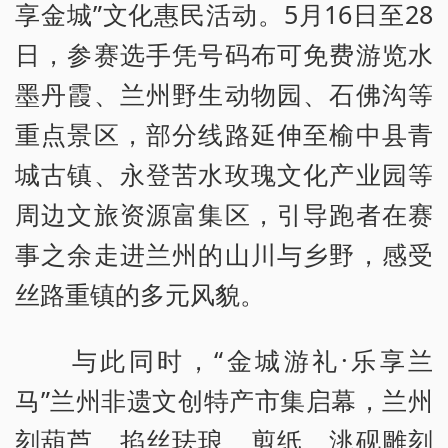
享金城”文化惠民活动。5月16日至28
日，参赛选手凭号码布可免费游览水
墨丹霞、兰州野生动物园、石佛沟等
重点景区，部分线路延伸至榆中县青
城古镇、永登苦水玫瑰文化产业园等
周边文旅资源富集区，引导跑者在赛
事之余走进兰州的山川与乡野，感受
丝路重镇的多元风貌。
与此同时，“金城游礼·乐享兰
马”兰州非遗文创特产市集启幕，兰州
刻葫芦、掐丝珐琅、剪纸、洮砚雕刻