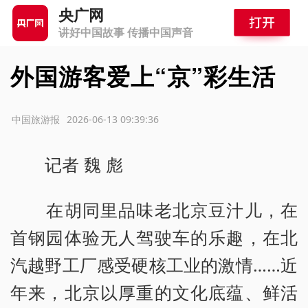
央广网
讲好中国故事 传播中国声音
外国游客爱上“京”彩生活
源：中国旅游报
2026-06-13 09:39:36
记者 魏 彪
在胡同里品味老北京豆汁儿，在
首钢园体验无人驾驶车的乐趣，在北
汽越野工厂感受硬核工业的激情……近
年来，北京以厚重的文化底蕴、鲜活