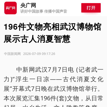
央广网
讲好中国故事 传播中国声音
196件文物亮相武汉博物馆
展示古人消夏智慧
源：中国新闻网
2026-07-09 09:17:26
中新网武汉7月7日电 (记者武一
力)“浮生一日凉——古代消夏文化
展”开幕式7日晚在武汉博物馆举行。
本次展览汇集196件(套)文物，从日常