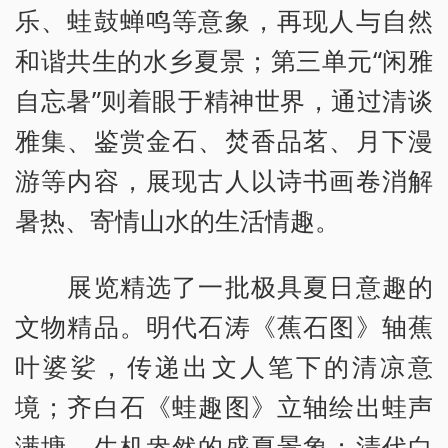
乐、蛙鼓蝉鸣等意象，再现人与自然
和谐共生的水乡夏景；第三单元“闲雅
自忘暑”则着眼于精神世界，通过清谈
雅集、鉴赏金石、焚香品茗、月下漫
游等内容，展现古人以诗书画卷消解
暑热、寄情山水的生活情趣。
展览精选了一批极具夏日意趣的
文物精品。明代石涛《蕉石图》轴蕉
叶婆娑，传递出文人笔下的清凉意
境；齐白石《蛙趣图》立轴绘出蛙声
满塘、生机盎然的盛夏景象；清代白