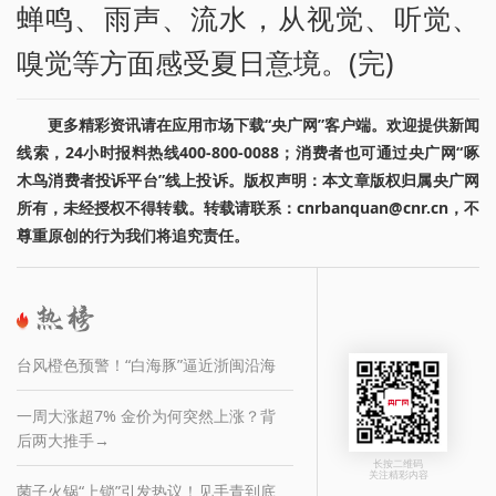
蝉鸣、雨声、流水，从视觉、听觉、
嗅觉等方面感受夏日意境。(完)
更多精彩资讯请在应用市场下载“央广网”客户端。欢迎提供新闻
线索，24小时报料热线400-800-0088；消费者也可通过央广网“啄
木鸟消费者投诉平台”线上投诉。版权声明：本文章版权归属央广网
所有，未经授权不得转载。转载请联系：cnrbanquan@cnr.cn，不
尊重原创的行为我们将追究责任。
台风橙色预警！“白海豚”逼近浙闽沿海
一周大涨超7% 金价为何突然上涨？背
后两大推手→
长按二维码
关注精彩内容
菌子火锅“上锁”引发热议！见手青到底