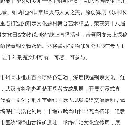
彰显中华文明多元一体的鲜明特质；湖北省博物馆“孔雀
现泰、缅两地的日常烟火与人文之美。原创舞剧《乐和长
重点打造的荆楚文化题材舞台艺术精品，荣获第十八届
级文旅日&文物说荆楚”线上直播活动，带领网友云上探秘
商代青铜文物密码。还将举办“文物修复公开课”“考古工
，让千年荆楚文明可看、可感、可参与。
市州同步推出百余项特色活动，深度挖掘荆楚文化、红
，武汉市将举办明楚王墓考古成果展，开展沉浸式直
代藩王文化；荆州市组织国际古城墙联盟交流活动，邀
墙保护与活化利用；十堰市武当山推出瓦当拓印、道教
市围绕铜绿山古铜矿遗址，举办矿冶文化宣传周，展