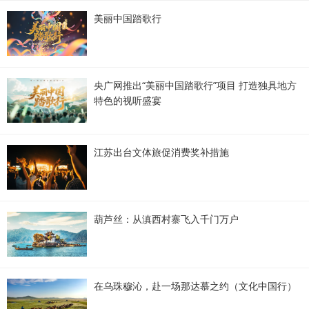
美丽中国踏歌行
央广网推出“美丽中国踏歌行”项目 打造独具地方
特色的视听盛宴
江苏出台文体旅促消费奖补措施
葫芦丝：从滇西村寨飞入千门万户
在乌珠穆沁，赴一场那达慕之约（文化中国行）