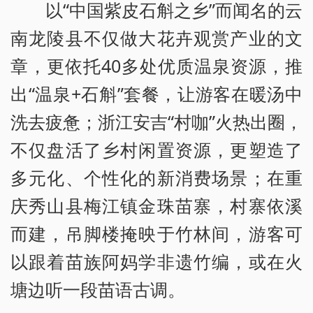
以“中国紫皮石斛之乡”而闻名的云
南龙陵县不仅做大花卉观赏产业的文
章，更依托40多处优质温泉资源，推
出“温泉+石斛”套餐，让游客在暖汤中
洗去疲惫；浙江安吉“村咖”火热出圈，
不仅盘活了乡村闲置资源，更塑造了
多元化、个性化的新消费场景；在重
庆秀山县梅江镇金珠苗寨，村寨依溪
而建，吊脚楼掩映于竹林间，游客可
以跟着苗族阿妈学非遗竹编，或在火
塘边听一段苗语古调。