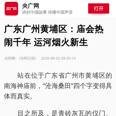
央广网
讲好中国故事 传播中国声音
广东广州黄埔区：庙会热
闹千年 运河烟火新生
源：光明网-《光明日报》
2026-06-02 09:35:10
站在位于广东省广州市黄埔区的
南海神庙前，“沧海桑田”四个字变得具
体而真实。
目之所及，是青砖灰瓦的仪门、